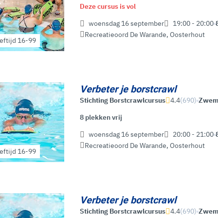
Deze cursus is vol
woensdag 16 september
19:00 - 20:00
Recreatieoord De Warande
,
Oosterhout
eftijd 16-99
Verbeter je borstcrawl
Stichting Borstcrawlcursus
4.4
(690)
Zwe
and
8 plekken vrij
woensdag 16 september
20:00 - 21:00
Recreatieoord De Warande
,
Oosterhout
eftijd 16-99
Verbeter je borstcrawl
Stichting Borstcrawlcursus
4.4
(690)
Zwe