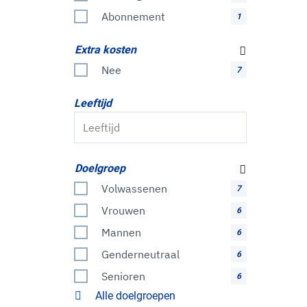
Abonnement
1
Extra kosten
Nee
7
Leeftijd
Doelgroep
Volwassenen
7
Vrouwen
6
Mannen
6
Genderneutraal
6
Senioren
6
Alle doelgroepen