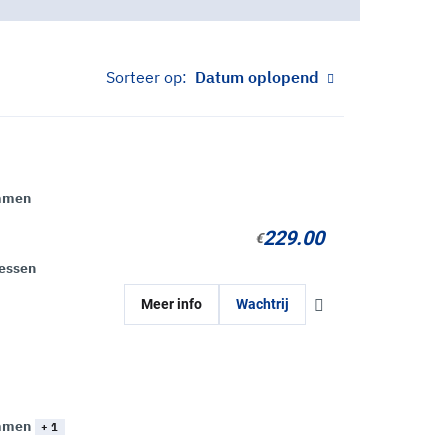
Sorteer op:
Datum oplopend
mmen
229.00
€
Lessen
Meer info
Wachtrij
mmen
+ 1