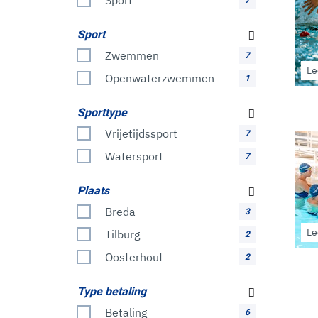
Sport
7
Sport
Zwemmen
7
Le
Openwaterzwemmen
1
Sporttype
Vrijetijdssport
7
Watersport
7
Plaats
Breda
3
Le
Tilburg
2
Oosterhout
2
Type betaling
Betaling
6