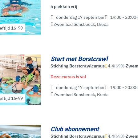
5 plekken vrij
donderdag 17 september
19:00 - 20:00
Zwembad Sonsbeeck
,
Breda
eftijd 16-99
Start met Borstcrawl
Stichting Borstcrawlcursus
4.4
(690)
Zwe
Deze cursus is vol
donderdag 17 september
19:00 - 20:00
Zwembad Sonsbeeck
,
Breda
eftijd 16-99
Club abonnement
Stichting Borstcrawlcursus
4.4
(690)
Zwe