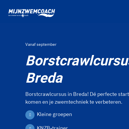
Ga naar de homepage van Mijnzwemcoach
Vanaf september
Borstcrawlcursu
Breda
Borstcrawlcursus in Breda! Dé perfecte star
komen en je zwemtechniek te verbeteren.
Kleine groepen
KNZB-trainer