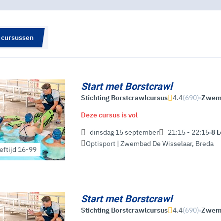
 cursussen
Start met Borstcrawl
Stichting Borstcrawlcursus
4.4
(690)
Zwe
Deze cursus is vol
dinsdag 15 september
21:15 - 22:15
8 
Optisport | Zwembad De Wisselaar
,
Breda
eftijd 16-99
Start met Borstcrawl
Stichting Borstcrawlcursus
4.4
(690)
Zwe