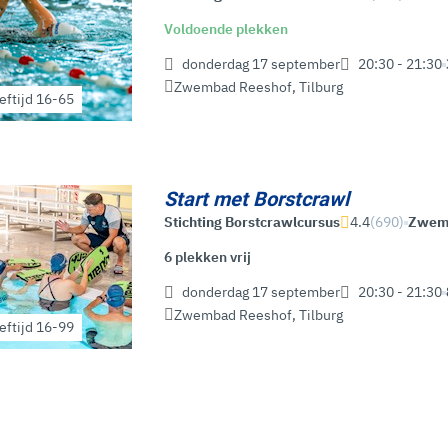
Voldoende plekken
donderdag 17 september
20:30 - 21:30
Zwembad Reeshof
,
Tilburg
eftijd 16-65
Start met Borstcrawl
Stichting Borstcrawlcursus
4.4
(690)
Zwe
6 plekken vrij
donderdag 17 september
20:30 - 21:30
Zwembad Reeshof
,
Tilburg
eftijd 16-99