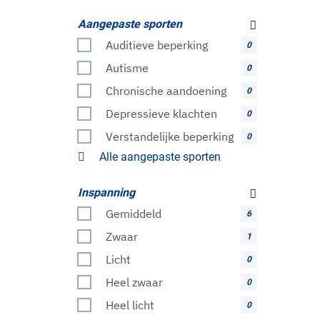
Aangepaste sporten
Auditieve beperking
0
Autisme
0
Chronische aandoening
0
Depressieve klachten
0
Verstandelijke beperking
0
Alle aangepaste sporten
Inspanning
Gemiddeld
6
Zwaar
1
Licht
0
Heel zwaar
0
Heel licht
0