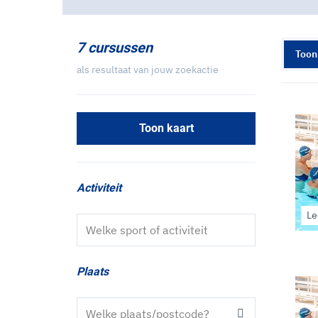
7 cursussen
Toon
als resultaat van jouw zoekactie
Toon kaart
Activiteit
Le
Zoeken op sport of activiteit
Plaats
Zoeken op plaats of postcode