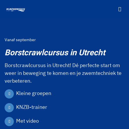
Ga naar de homepage van Mijnzwemcoach
Vanaf september
Borstcrawlcursus in Utrecht
Borstcrawlcursus in Utrecht! Dé perfecte start om
weer in beweging te komen en je zwemtechniek te
verbeteren.
Kleine groepen
KNZB-trainer
Met video