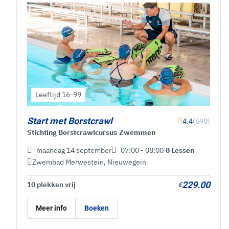
Leeftijd 16-99
Start met Borstcrawl
4.4
(690)
Stichting Borstcrawlcursus
Zwemmen
maandag 14 september
07:00 - 08:00
8 Lessen
Zwembad Merwestein
,
Nieuwegein
229.00
10 plekken vrij
€
Meer info
Boeken