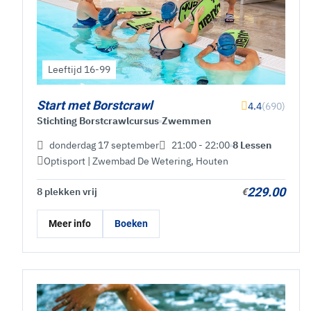
Leeftijd 16-99
Start met Borstcrawl
4.4
(690)
Stichting Borstcrawlcursus
Zwemmen
donderdag 17 september
21:00 - 22:00
8 Lessen
Optisport | Zwembad De Wetering
,
Houten
229.00
8 plekken vrij
€
Meer info
Boeken