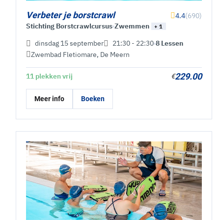
Verbeter je borstcrawl
4.4
(690)
Stichting Borstcrawlcursus
Zwemmen
+ 1
dinsdag 15 september
21:30 - 22:30
8 Lessen
Zwembad Fletiomare
,
De Meern
229.00
11 plekken vrij
€
Meer info
Boeken