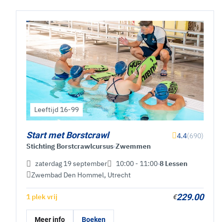
Leeftijd 16-99
Start met Borstcrawl
4.4
(690)
Stichting Borstcrawlcursus
Zwemmen
zaterdag 19 september
10:00 - 11:00
8 Lessen
Zwembad Den Hommel
,
Utrecht
229.00
1 plek vrij
€
Meer info
Boeken