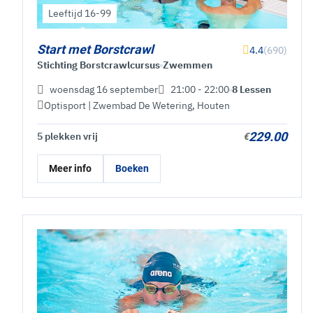
Leeftijd 16-99
Start met Borstcrawl
4.4
(690)
Stichting Borstcrawlcursus
Zwemmen
woensdag 16 september
21:00 - 22:00
8 Lessen
Optisport | Zwembad De Wetering
,
Houten
229.00
5 plekken vrij
€
Meer info
Boeken