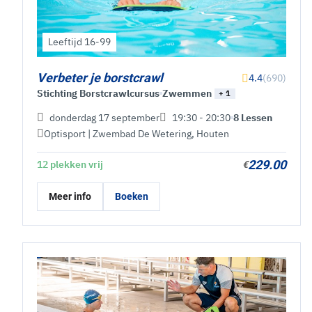
Leeftijd 16-99
Verbeter je borstcrawl
4.4
(690)
Stichting Borstcrawlcursus
Zwemmen
+ 1
donderdag 17 september
19:30 - 20:30
8 Lessen
Optisport | Zwembad De Wetering
,
Houten
229.00
12 plekken vrij
€
Meer info
Boeken