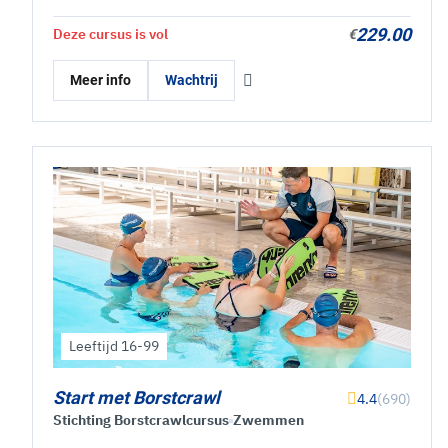
229.00
Deze cursus is vol
€
Meer info
Wachtrij
Leeftijd 16-99
Start met Borstcrawl
4.4
(690)
Stichting Borstcrawlcursus
Zwemmen