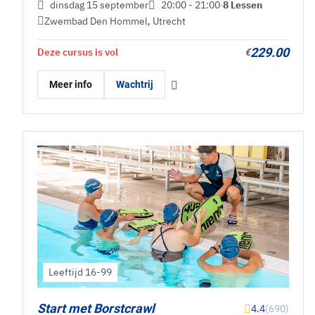
dinsdag 15 september
20:00 - 21:00
8 Lessen
Zwembad Den Hommel
,
Utrecht
229.00
Deze cursus is vol
€
Meer info
Wachtrij
Leeftijd 16-99
Start met Borstcrawl
4.4
(690)