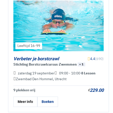
Leeftijd 16-99
Verbeter je borstcrawl
4.4
(690)
Stichting Borstcrawlcursus
Zwemmen
+ 1
zaterdag 19 september
09:00 - 10:00
8 Lessen
Zwembad Den Hommel
,
Utrecht
229.00
9 plekken vrij
€
Meer info
Boeken