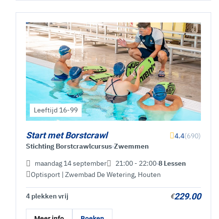
Leeftijd 16-99
Start met Borstcrawl
4.4
(690)
Stichting Borstcrawlcursus
Zwemmen
maandag 14 september
21:00 - 22:00
8 Lessen
Optisport | Zwembad De Wetering
,
Houten
229.00
4 plekken vrij
€
Meer info
Boeken