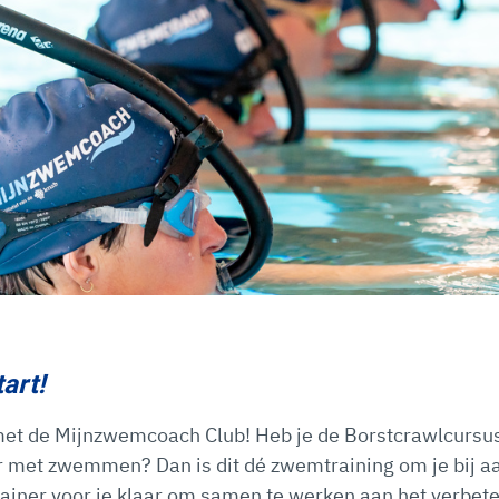
art!
met de Mijnzwemcoach Club! Heb je de Borstcrawlcursu
ar met zwemmen? Dan is dit dé zwemtraining om je bij aa
rainer voor je klaar om samen te werken aan het verbete