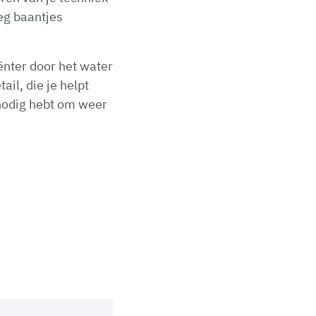
eg baantjes
ënter door het water
il, die je helpt
 nodig hebt om weer