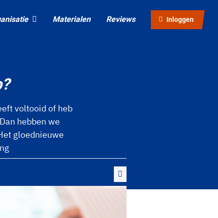
anisatie
Materialen
Reviews
Inloggen
b?
eft voltooid of heb
? Dan hebben we
 Het gloednieuwe
ing