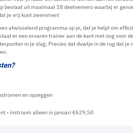
ep bestaat uit maximaal 18 deelnemers waarbij er geno
dat je vrij kunt zwemmen!
een afwisselend programma op je, dat je helpt om effici
taat er een ervaren trainer aan de kant met oog voor deta
erpunten in je slag. Precies dat duwtje in de rug dat je
en.
sten?
instromen en opzeggen
 - instroom alleen in januari €629,50