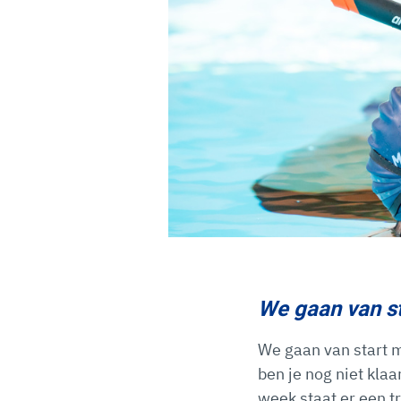
We gaan van st
We gaan van start 
ben je nog niet kla
week staat er een t