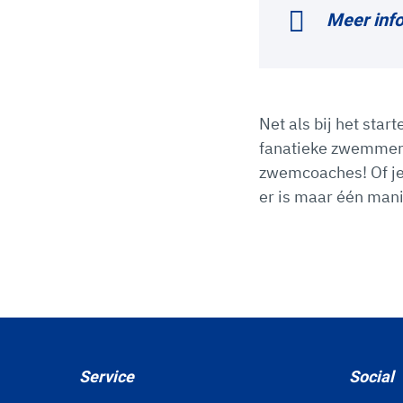
Meer inf
Net als bij het sta
fanatieke zwemmers!
zwemcoaches! Of je 
er is maar één man
Service
Social