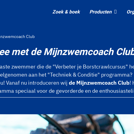
Zoek & boek
Producten
Org
ijnzwemcoach Club
mee met de Mijnzwemcoach Clu
iaste zwemmer die de "Verbeter je Borstcrawlcursus" he
deelgenomen aan het "Techniek & Conditie" programma
u! Vanaf nu introduceren wij
de Mijnzwemcoach Club
!
ma speciaal voor de gevorderde en de enthousiastel