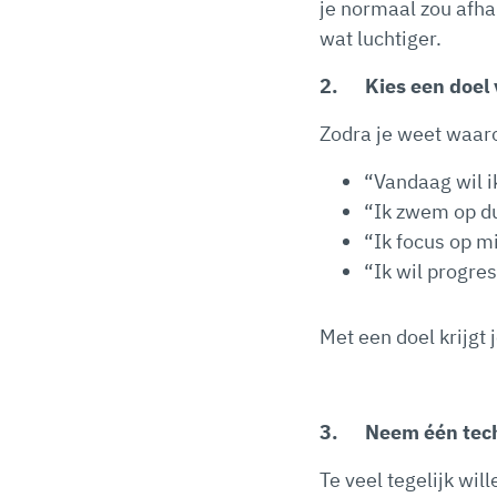
je normaal zou afhak
wat luchtiger.
2.
Kies een doel 
Zodra je weet waaro
“Vandaag wil i
“Ik zwem op du
“Ik focus op m
“Ik wil progres
Met een doel krijgt 
3.
Neem één tech
Te veel tegelijk wi