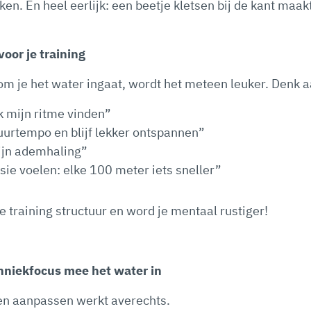
en. En heel eerlijk: een beetje kletsen bij de kant maak
voor je training
m je het water ingaat, wordt het meteen leuker. Denk a
k mijn ritme vinden”
urtempo en blijf lekker ontspannen”
ijn ademhaling”
sie voelen: elke 100 meter iets sneller”
je training structuur en word je mentaal rustiger!
niekfocus mee het water in
llen aanpassen werkt averechts.