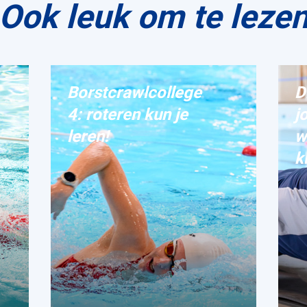
Ook leuk om te leze
Borstcrawlcollege
D
4: roteren kun je
j
leren!
w
k