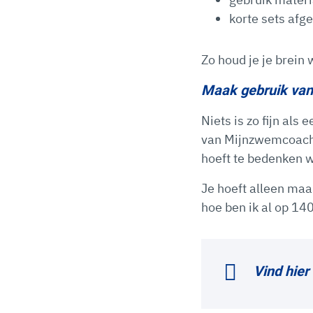
korte sets afg
Zo houd je je brein 
Maak gebruik va
Niets is zo fijn al
van Mijnzwemcoach n
hoeft te bedenken w
Je hoeft alleen maar
hoe ben ik al op 14
Vind hier