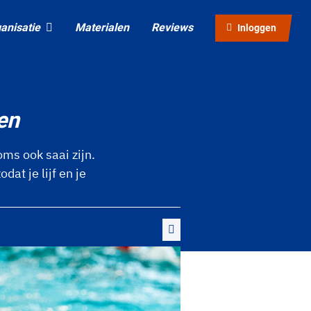
anisatie
Materialen
Reviews
Inloggen
en
oms ook saai zijn.
at je lijf en je