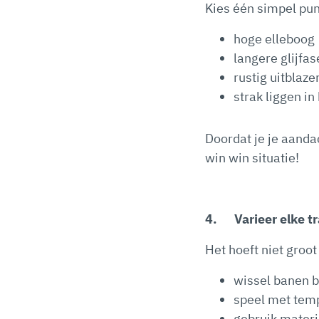
Kies één simpel punt
hoge elleboog
langere glijfas
rustig uitblaze
strak liggen in
Doordat je je aandac
win win situatie!
4.
Varieer elke t
Het hoeft niet groot 
wissel banen b
speel met tem
gebruik materia