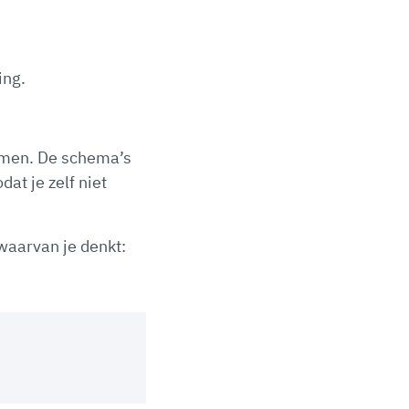
ing.
emmen. De schema’s
at je zelf niet
 waarvan je denkt: