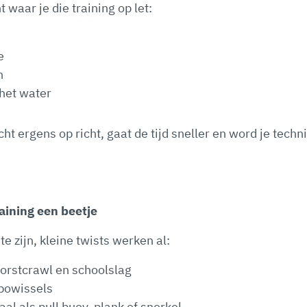
 waar je die training op let:
e
n
 het water
ht ergens op richt, gaat de tijd sneller en word je techni
raining een beetje
te zijn, kleine twists werken al:
orstcrawl en schoolslag
powissels
al als pull buoy, plank of snorkel